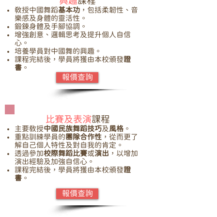
興趣
課程
教授中國舞蹈
基本功
，包括柔韌性、音
樂感及身體的靈活性。
鍛鍊身體及手腳協調。
增強創意、邏輯思考及提升個人自信
心。
培養學員對中國舞的興趣。
課程完結後，學員將獲由本校頒發
證
書
。
報價查詢
比賽及表演
課程
主要教授
中國民族舞蹈技巧
及
風格
。
重點訓練學員的
團隊合作性
，從而更了
解自己個人特性及對自我的肯定。
透過參加
校際舞蹈比賽
或
演出
，以增加
演出經驗及加強自信心。
課程完結後，學員將獲由本校頒發
證
書
。
報價查詢