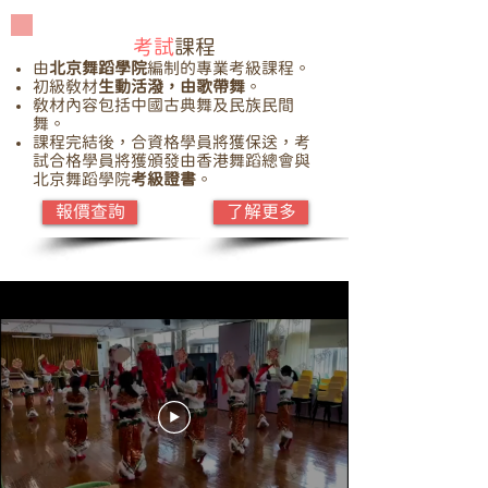
考試
課程
由
北京舞蹈學院
編制的專業考級課程。
初級教材
生動活潑，由歌帶舞
。
教材內容包括中國古典舞及民族民間
舞。
課程完結後，合資格學員將獲保送，考
試合格學員將獲頒發由香港舞蹈總會與
北京舞蹈學院
考級證書
。
報價查詢
了解更多